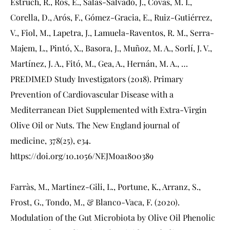
Estruch, R., Ros, E., Salas-Salvadó, J., Covas, M. I.,
Corella, D., Arós, F., Gómez-Gracia, E., Ruiz-Gutiérrez,
V., Fiol, M., Lapetra, J., Lamuela-Raventos, R. M., Serra-
Majem, L., Pintó, X., Basora, J., Muñoz, M. A., Sorlí, J. V.,
Martínez, J. A., Fitó, M., Gea, A., Hernán, M. A., …
PREDIMED Study Investigators (2018). Primary
Prevention of Cardiovascular Disease with a
Mediterranean Diet Supplemented with Extra-Virgin
Olive Oil or Nuts. The New England journal of
medicine, 378(25), e34.
https://doi.org/10.1056/NEJMoa1800389
Farràs, M., Martinez-Gili, L., Portune, K., Arranz, S.,
Frost, G., Tondo, M., & Blanco-Vaca, F. (2020).
Modulation of the Gut Microbiota by Olive Oil Phenolic