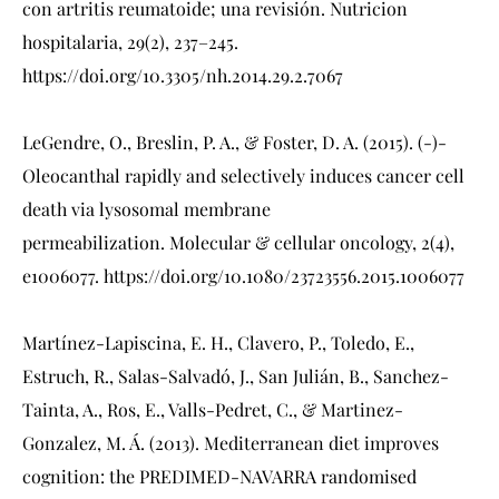
con artritis reumatoide; una revisión. Nutricion
hospitalaria, 29(2), 237–245.
https://doi.org/10.3305/nh.2014.29.2.7067
LeGendre, O., Breslin, P. A., & Foster, D. A. (2015). (-)-
Oleocanthal rapidly and selectively induces cancer cell
death via lysosomal membrane
permeabilization. Molecular & cellular oncology, 2(4),
e1006077.
https://doi.org/10.1080/23723556.2015.1006077
Martínez-Lapiscina, E. H., Clavero, P., Toledo, E.,
Estruch, R., Salas-Salvadó, J., San Julián, B., Sanchez-
Tainta, A., Ros, E., Valls-Pedret, C., & Martinez-
Gonzalez, M. Á. (2013). Mediterranean diet improves
cognition: the PREDIMED-NAVARRA randomised