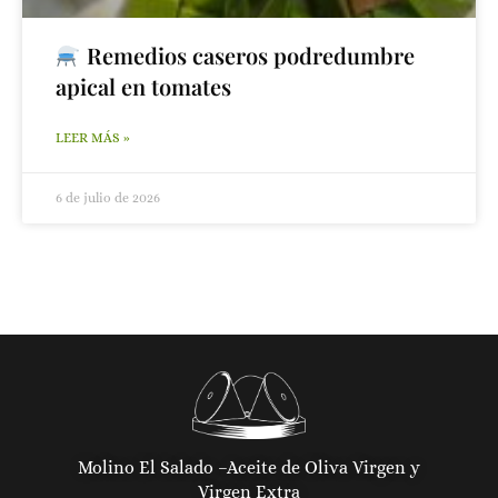
Remedios caseros podredumbre
apical en tomates
LEER MÁS »
6 de julio de 2026
Molino El Salado –
Aceite de Oliva Virgen y
Virgen Extra