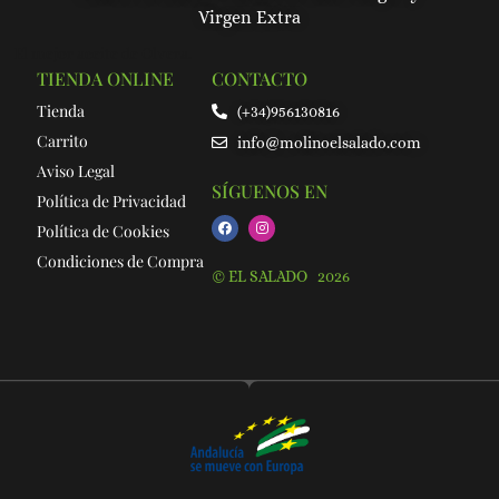
Virgen Extra
El mejor aceite de Olvera.
TIENDA ONLINE
CONTACTO
Tienda
(+34)956130816
Carrito
info@molinoelsalado.com
Aviso Legal
SÍGUENOS EN
Política de Privacidad
Política de Cookies
Condiciones de Compra
© EL SALADO 2026