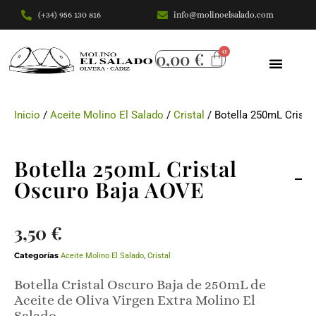
(+34) 956 130 816
info@molinoelsalado.com
Saltar
al
0,00
€
contenido
Inicio
/
Aceite Molino El Salado
/
Cristal
/ Botella 250mL Crista
Botella 250mL Cristal
Oscuro Baja AOVE
3,50
€
Categorías
Aceite Molino El Salado
,
Cristal
Botella Cristal Oscuro Baja de 250mL de
Aceite de Oliva Virgen Extra Molino El
Salado.