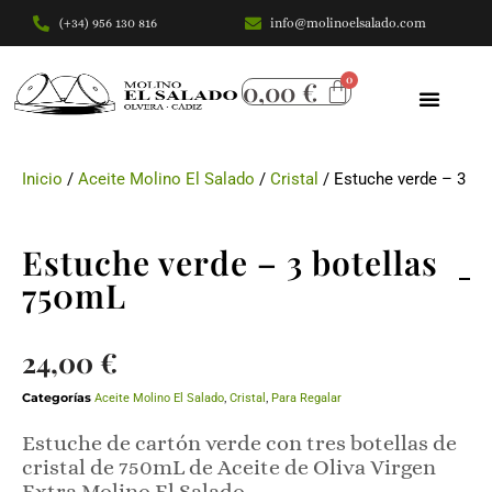
(+34) 956 130 816
info@molinoelsalado.com
Saltar
al
0,00
€
contenido
Inicio
/
Aceite Molino El Salado
/
Cristal
/ Estuche verde – 3 bo
Estuche verde – 3 botellas
750mL
24,00
€
Categorías
Aceite Molino El Salado
,
Cristal
,
Para Regalar
Estuche de cartón verde con tres botellas de
cristal de 750mL de Aceite de Oliva Virgen
Extra Molino El Salado.