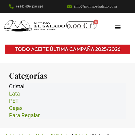
(+34) 956 130 816
info@molinoelsalado.com
Saltar
al
0,00
€
contenido
TODO ACEITE ÚLTIMA CAMPAÑA 2025/2026
Categorías
Cristal
Lata
PET
Cajas
Para Regalar