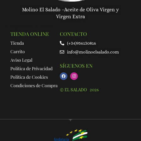
Molino El Salado –
Aceite de Oliva Virgen y
Virgen Extra
El mejor aceite de Olvera.
TIENDA ONLINE
CONTACTO
Tienda
(+34)956130816
Carrito
info@molinoelsalado.com
Aviso Legal
SÍGUENOS EN
Política de Privacidad
Política de Cookies
Condiciones de Compra
© EL SALADO 2026