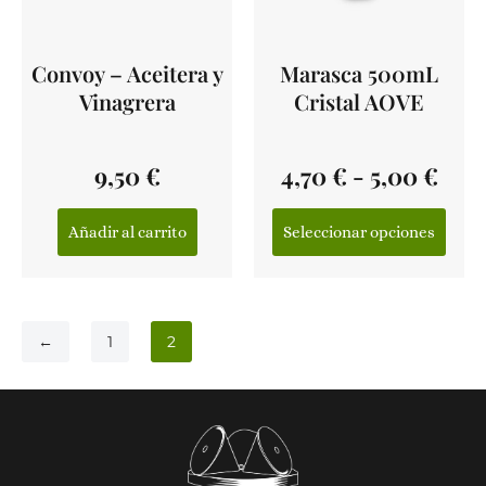
Convoy – Aceitera y
Marasca 500mL
Vinagrera
Cristal AOVE
9,50
€
4,70
€
-
5,00
€
Añadir al carrito
Seleccionar opciones
←
1
2