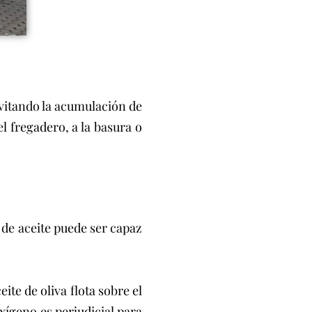
 evitando la acumulación de
l fregadero, a la basura o
o de aceite puede ser capaz
ite de oliva flota sobre el
xígeno es perjudicial para