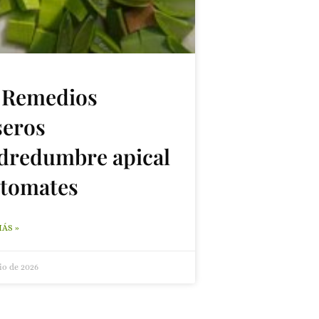
Remedios
seros
dredumbre apical
 tomates
MÁS »
lio de 2026