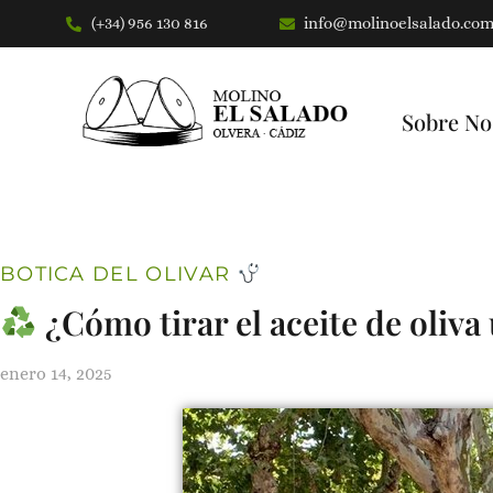
(+34) 956 130 816
info@molinoelsalado.co
Saltar
al
contenido
Sobre No
BOTICA DEL OLIVAR
¿Cómo tirar el aceite de oliva
enero 14, 2025