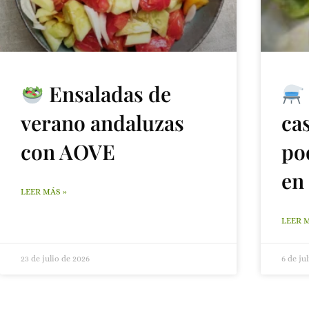
Ensaladas de
verano andaluzas
ca
con AOVE
po
en
LEER MÁS »
LEER 
23 de julio de 2026
6 de ju