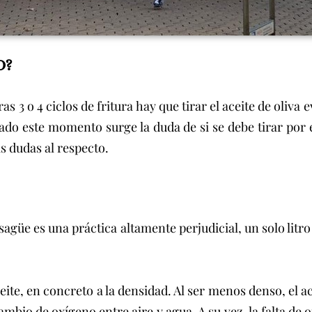
O?
s 3 o 4 ciclos de fritura hay que tirar el aceite de oliva
gado este momento surge la duda de si se debe tirar por e
as dudas al respecto.
sagüe es una práctica altamente perjudicial, un solo litr
eite, en concreto a la densidad. Al ser menos denso, el ace
bio de oxígeno entre aire y agua. A su vez, la falta de o